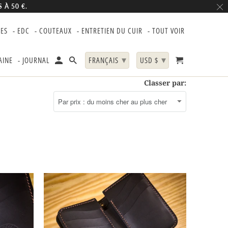
À 50 €.
RES
- EDC
- COUTEAUX
- ENTRETIEN DU CUIR
- TOUT VOIR
▾
▾
AINE
- JOURNAL
FRANÇAIS
USD $
Classer par: